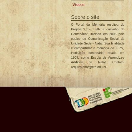
Vídeos
Sobre o site
O Portal da Memória resultou do
Projeto "CEFET-RN a caminho do
Centenário", iniciado em 2006 pela
equipe de Comunicação Social da
Unidade Sede - Natal. Sua finalidade
é compartilhar a memória do IFRN,
instituição centenária, criada em
1909, como Escola de Aprendizes
Artífices de Natal. Contato:
arquivo.cnat@ifrn.edu.br.
A
d
d