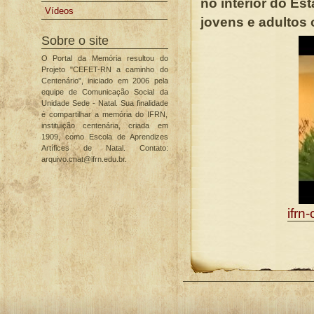
no interior do Es
Vídeos
jovens e adultos 
Sobre o site
O Portal da Memória resultou do
Projeto "CEFET-RN a caminho do
Centenário", iniciado em 2006 pela
equipe de Comunicação Social da
Unidade Sede - Natal. Sua finalidade
é compartilhar a memória do IFRN,
instituição centenária, criada em
1909, como Escola de Aprendizes
Artífices de Natal. Contato:
arquivo.cnat@ifrn.edu.br.
ifrn
Ações
do
documento