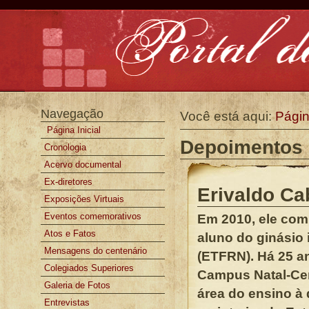
Ir
para
o
conteúdo.
|
Ir
para
a
Ferramentas
navegação
Pessoais
Navegação
Você está aqui:
Página
Página Inicial
Depoimentos
Cronologia
Acervo documental
Ex-diretores
Erivaldo Ca
Exposições Virtuais
Eventos comemorativos
Em 2010, ele com
Atos e Fatos
aluno do ginásio 
Mensagens do centenário
(ETFRN). Há 25 an
Colegiados Superiores
Campus Natal-Cen
Galeria de Fotos
área do ensino à 
Entrevistas