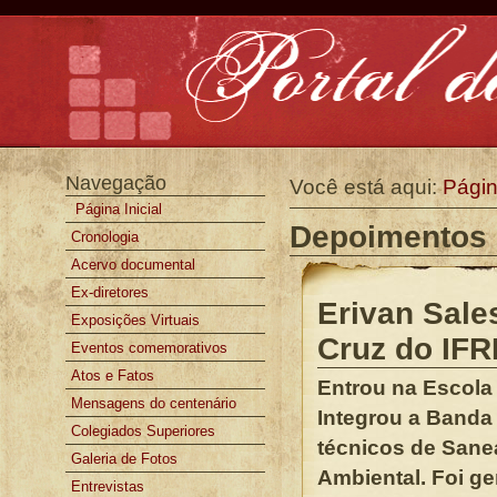
Ir
para
o
conteúdo.
|
Ir
para
a
Ferramentas
navegação
Pessoais
Navegação
Você está aqui:
Página
Página Inicial
Depoimentos
Cronologia
Acervo documental
Ex-diretores
Erivan Sal
Exposições Virtuais
Cruz do IF
Eventos comemorativos
Atos e Fatos
Entrou na Escola I
Mensagens do centenário
Integrou a Banda
Colegiados Superiores
técnicos de Sane
Galeria de Fotos
Ambiental. Foi g
Entrevistas